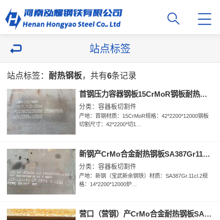
站点标签
站点标签：
耐热钢板
，共有
6
条记录
首钢压力容器钢板15CrMoR钢板耐热钢板数控切割
分类：容器板切割件
产地：首钢材质：15CrMoR规格：42*2200*12000钢板
切割尺寸：42*2200*切1…
新钢产CrMo合金耐热钢板SA387Gr11CL2钢板炉号：H2-83630批号：J29-12665A交货状态正火+回火执行标准ASME SA387/SA387M-2023
分类：容器板切割件
产地：新钢（宝武新余钢铁）材质：SA387Gr.11cl.2规
格：14*2200*12000炉…
营口（营钢）产CrMo合金耐热钢板SA387Gr22CL2钢板规格20*2200*11700钢板号H4422436101