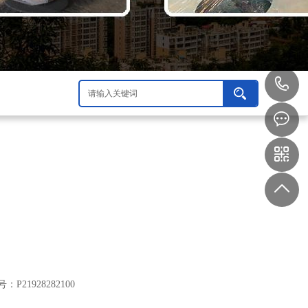
1
5
6
1
7
9
21928282100
7